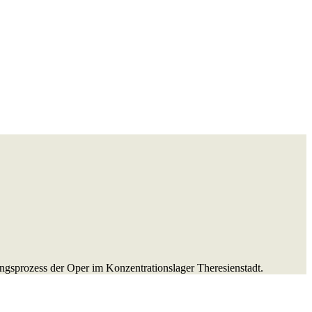
einallee wurde Anfang
standene Kammeroper
ngsprozess der Oper im Konzentrationslager Theresienstadt.