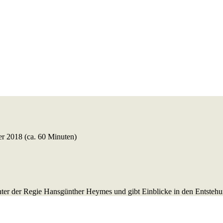
 der Ludwigshafener Rh
 KZ Theresienstadt ent
r 2018 (ca. 60 Minuten)
ter der Regie Hansgünther Heymes und gibt Einblicke in den Entstehu